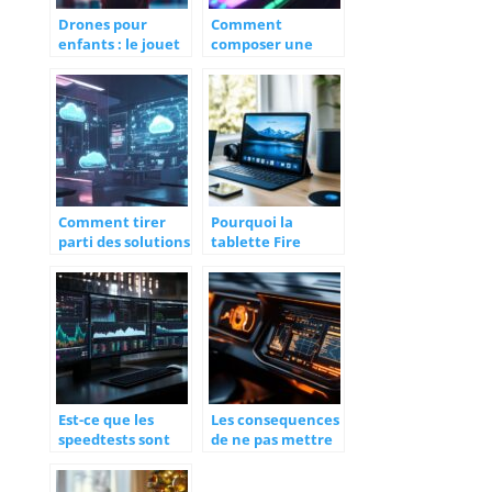
Drones pour
Comment
enfants : le jouet
composer une
high-tech de Noël
musique acid
techno : Les
secrets de
programmation
d’une TB-303
Comment tirer
Pourquoi la
parti des solutions
tablette Fire
hybrid cloud pour
merite votre
votre entreprise
attention :
customisation
avancee et ROM
alternatives
Est-ce que les
Les consequences
speedtests sont
de ne pas mettre
fiables pour tester
a jour son GPS
votre connexion ?
apres les