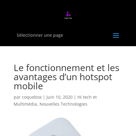
Sélectionner une page
Le fonctionnement et les
avantages d’un hotspot
mobile
par
coquebox
|
Juin 10, 2020
|
Hi tech et
Multimédia
,
Nouvelles Technologies