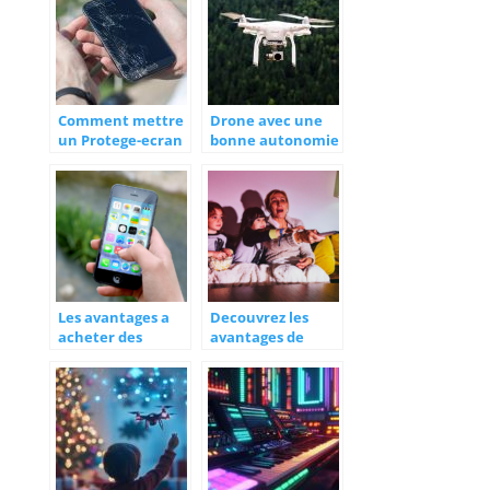
Comment mettre
Drone avec une
un Protege-ecran
bonne autonomie
verre trempe ?
: lequel choisir ?
Les avantages a
Decouvrez les
acheter des
avantages de
appareils
regarder des films
reconditionnes
en streaming en
famille