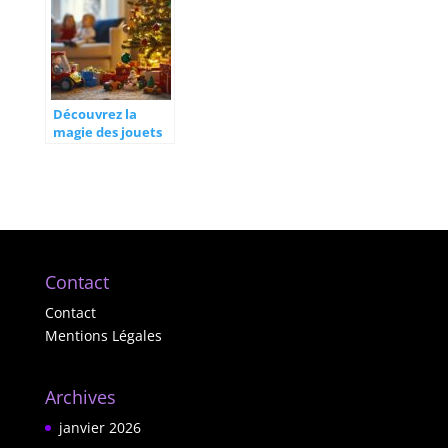
Les pieges a eviter
nouvelles
selon votre type
limitations de
d’abonnement
vitesse en zones
urbaines
Découvrez la
magie des jouets
de Noël V-Tech
pour enfants de
tout âge
Contact
Contact
Mentions Légales
Archives
janvier 2026