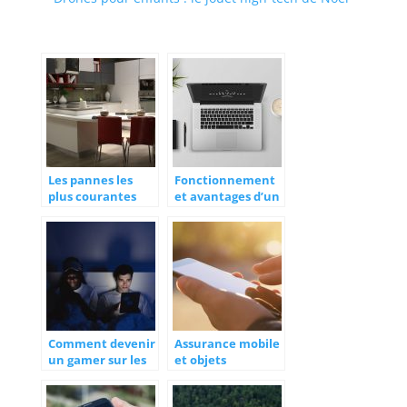
Les pannes les
Fonctionnement
plus courantes
et avantages d’un
des réfrigérateurs
hotspot mobile
Comment devenir
Assurance mobile
un gamer sur les
et objets
plateformes de
connectes :
jeu en ligne?
vraiment utile ?