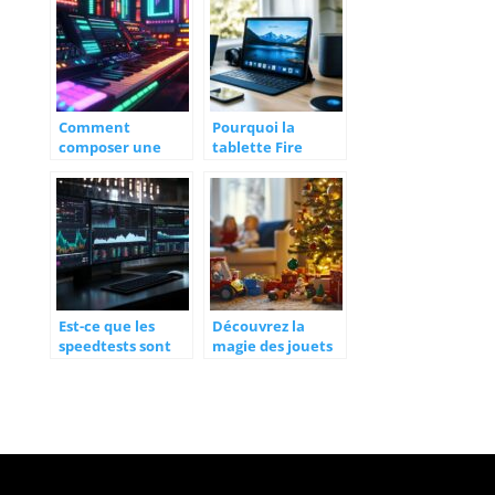
Comment
Pourquoi la
composer une
tablette Fire
musique acid
merite votre
techno : Les
attention :
secrets de
customisation
programmation
avancee et ROM
d’une TB-303
alternatives
Est-ce que les
Découvrez la
speedtests sont
magie des jouets
fiables pour tester
de Noël V-Tech
votre connexion ?
pour enfants de
Les pieges a eviter
tout âge
selon votre type
d’abonnement