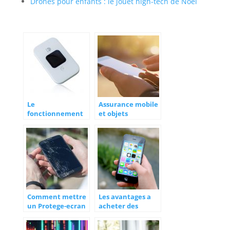
Drones pour enfants : le jouet high-tech de Noël
Le
Assurance mobile
fonctionnement
et objets
et les avantages
connectes :
d’un hotspot
vraiment utile ?
mobile
Comment mettre
Les avantages a
un Protege-ecran
acheter des
verre trempe ?
appareils
reconditionnes