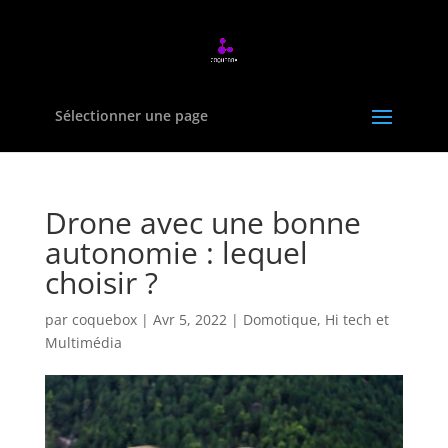
Sélectionner une page
Drone avec une bonne
autonomie : lequel
choisir ?
par
coquebox
|
Avr 5, 2022
|
Domotique
,
Hi tech et
Multimédia