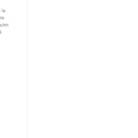
 le
nte
qu’en
à