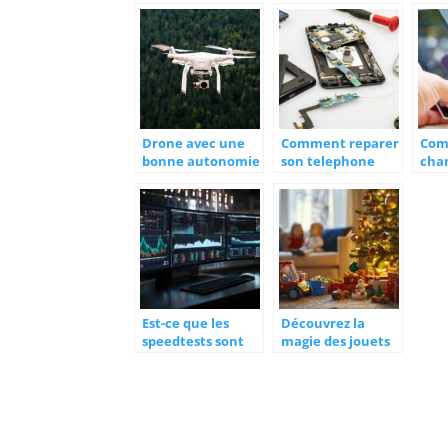
reconditionnes
smartphone
d’u
choisir en 2020 ?
mob
Drone avec une
Comment reparer
Co
bonne autonomie
son telephone
chan
: lequel choisir ?
portable sans trop
télé
depenser ?
rui
Est-ce que les
Découvrez la
speedtests sont
magie des jouets
fiables pour tester
de Noël V-Tech
votre connexion ?
pour enfants de
Les pieges a eviter
tout âge
selon votre type
d’abonnement