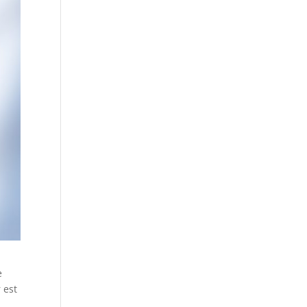
e
 est