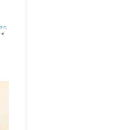
hone
.
ent
e