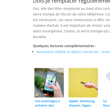
Dois-je remplacer régulièremen
Oui, elle doit être remplacée au bout d’un cert
verre trempé de l’écran de votre téléphone. L’
est nécessaire, car vous continuerez à offrir 
matière d’achat, il est important de choisir u
votre smartphone. Certes, le verre trempé est p
durable.
Quelques lectures complémentaires :
Assurance mobile et objets connectés : vraim
Les avantages a
Apple, Samsung,
Le
acheter des
Xiaomi, Oppo :
fon
appareils
Quelle marque de
et l