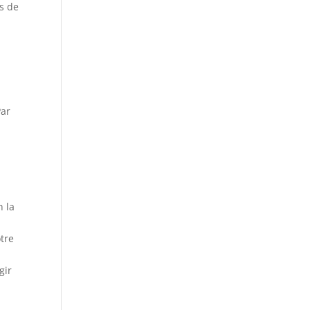
ds de
Par
n la
tre
gir