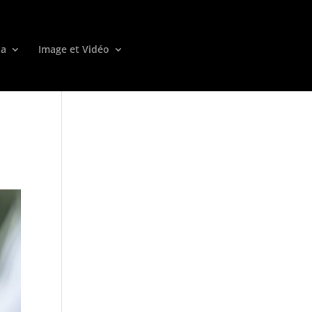
ia
Image et Vidéo