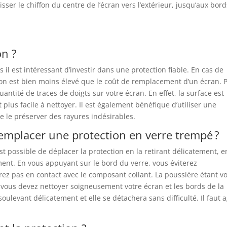
lisser le chiffon du centre de l’écran vers l’extérieur, jusqu’aux bor
on ?
 il est intéressant d’investir dans une protection fiable. En cas de
on est bien moins élevé que le coût de remplacement d’un écran. 
uantité de traces de doigts sur votre écran. En effet, la surface est
 plus facile à nettoyer. Il est également bénéfique d’utiliser une
e le préserver des rayures indésirables.
 remplacer une protection en verre trempé ?
t possible de déplacer la protection en la retirant délicatement, e
ent. En vous appuyant sur le bord du verre, vous éviterez
z pas en contact avec le composant collant. La poussière étant vo
vous devez nettoyer soigneusement votre écran et les bords de la
soulevant délicatement et elle se détachera sans difficulté. Il faut a