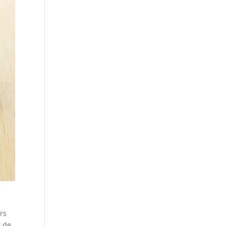
rs
t de