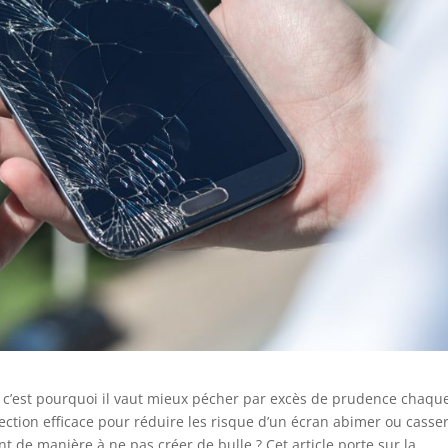
e, c’est pourquoi il vaut mieux pécher par excès de prudence chaqu
otection efficace pour réduire les risque d’un écran abimer ou casser
t de manière à ne pas créer de bulle ? Cet article porte sur la