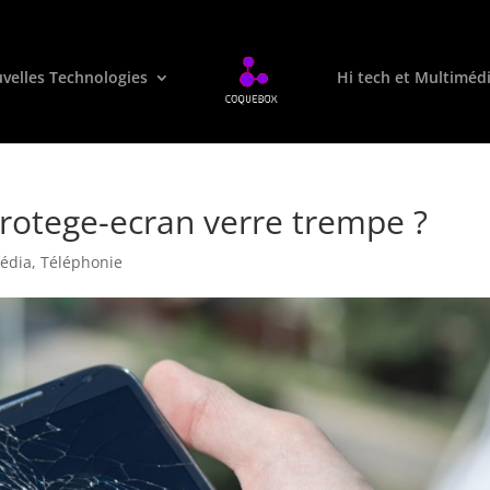
velles Technologies
Hi tech et Multiméd
otege-ecran verre trempe ?
média
,
Téléphonie