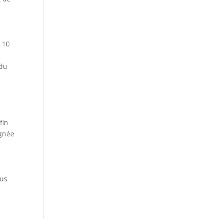
 10
 du
fin
ignée
ous