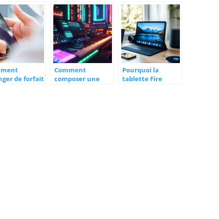
n hotspot
vraiment utile ?
ile
mment
Comment
Pourquoi la
ger de forfait
composer une
tablette Fire
phone sans se
musique acid
merite votre
ner
techno : Les
attention :
secrets de
customisation
programmation
avancee et ROM
d’une TB-303
alternatives