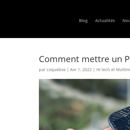
Blog
Actualités
Nou
Comment mettre un Pr
par
coquebox
|
Avr 1, 2022
|
Hi tech et Multi