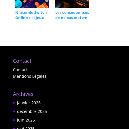
Nintendo Switch
Les consequences
Online : 11 jeux
de ne pas mettre
retro gratuits a ne
a jour son GPS
pas manquer avec
apres les
votre
nouvelles
abonnement
limitations de
vitesse en zones
urbaines
Contact
Contact
Mentions Légales
Archives
janvier 2026
décembre 2025
juin 2025
mai 2025