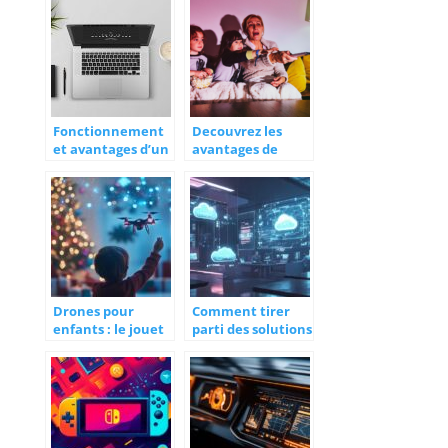
d’un hotspot
mobile
Fonctionnement
Decouvrez les
et avantages d’un
avantages de
hotspot mobile
regarder des films
en streaming en
famille
Drones pour
Comment tirer
enfants : le jouet
parti des solutions
high-tech de Noël
hybrid cloud pour
votre entreprise