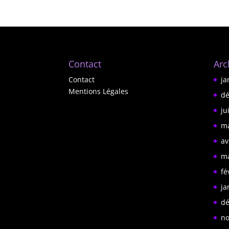
Contact
Arc
Contact
ja
Mentions Légales
dé
ju
ma
av
ma
fé
ja
dé
no