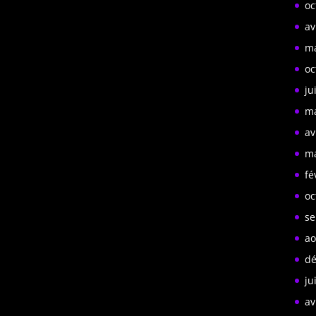
oc
av
ma
oc
ju
ma
av
ma
fé
oc
se
ao
dé
ju
av