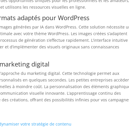
re des opportunités uniques pour les professionnels et les amateurs
 utilisons les ressources visuelles en ligne.
ormats adaptés pour WordPress
 images générées par IA dans WordPress. Cette solution nécessite 
optimale avec votre thème WordPress. Les images créées s’adaptent
rocessus de génération s’effectue rapidement. L’interface intuitive
éer et d’implémenter des visuels originaux sans connaissances
 marketing digital
l’approche du marketing digital. Cette technologie permet aux
ersonnalisés en quelques secondes. Les petites entreprises accède
nnelles à moindre coût. La personnalisation des éléments graphiqu
 communication visuelle innovante. L’apprentissage continu des
des créations, offrant des possibilités infinies pour vos campagne
dynamiser votre stratégie de contenu