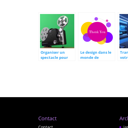
Organiser un
Le design dans le
Tra
spectacle pour
monde de
votr
votre mariage
l’entreprise
une
mur
per
Contact
Arc
Contact
ja