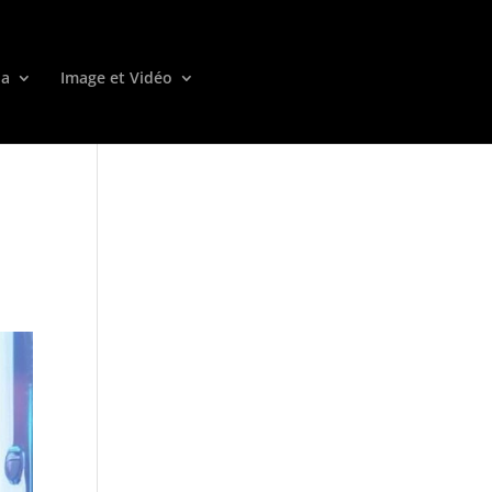
ia
Image et Vidéo
s