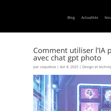
Blog
Actualités
Nou
Comment utiliser l’IA
avec chat gpt photo
par
coquebox
|
Avr 8, 2025
|
Design et techni