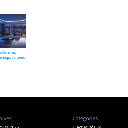
nsformez
e espace avec
 décoration
ale
sonnalisée
hives
Catégories
nvier 2026
Actualités
(6)