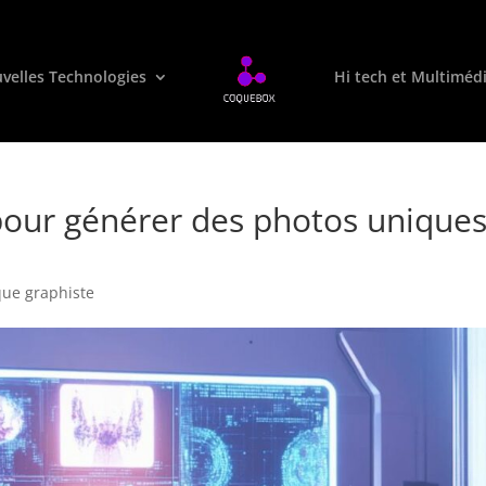
velles Technologies
Hi tech et Multiméd
 pour générer des photos unique
que graphiste