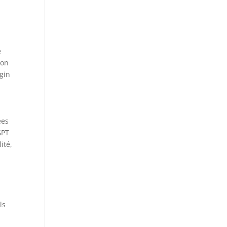
e
ion
ugin
ées
GPT
ité,
ls