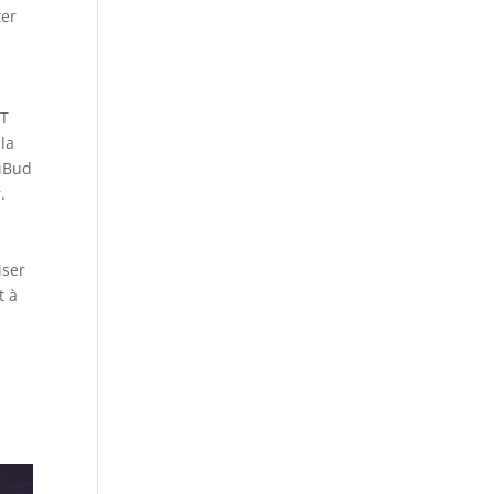
ter
PT
 la
AiBud
.
iser
t à