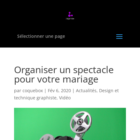
Sélectionner une page
Organiser un spectacle
pour votre mariage
par
coquebox
|
Fév 6, 2020
|
Actualités
,
Design et
technique graphiste
,
Vidéo